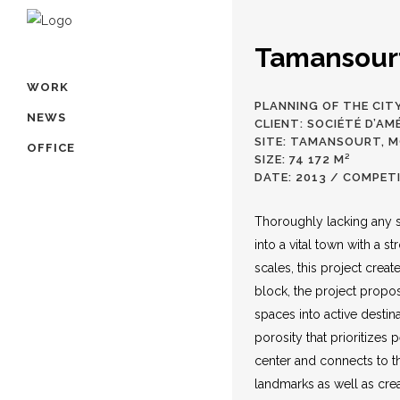
Tamansour
WORK
PLANNING OF THE CIT
NEWS
CLIENT: SOCIÉTÉ D’
SITE: TAMANSOURT, 
OFFICE
SIZE: 74 172 M²
DATE: 2013 / COMPET
Thoroughly lacking any 
into a vital town with a 
scales, this project creat
block, the project propos
spaces into active destin
porosity that prioritizes 
center and connects to the
landmarks as well as crea