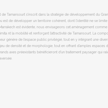
 de Tamansourt s’inscrit dans la stratégie de développement du Gra
jeu est de développer un territoire cohérent, dont l’identité ne se limit
ec Marrakech est évidente, nous envisageons cet aménagement comme
, limita nt la mobilité et renforçant l’attractivité de Tamansourt. La compo
deur génère de l’espace public privilégié, tout en y intégrant une d
 jeu de densité et de morphologie, tout en offrant d’amples espaces d
s grands axes préexistants bénéficieront d’un traitement paysager qui ra
raversée.