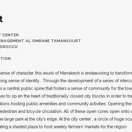
t
Y CENTER
AMÉNAGEMENT AL OMRANE TAMANSOURT
MOROCCO
ITION
sense o
f character, this exurb of Marrakech is endeavoring to transfo
strong sense of identity . Through the development of a series of inter
es a central public spine that fosters a sense of community for the town
es to op en the heart of traditionally closed city blocks in order to 
ations hosting public amenities and community activities. Opening the i
pedestrian and bicycle circulation. All of these open cores open onto a 
 large park at the city’s edge. At the city center , a circle of huge sc
ting a shaded plaza to host weekly farmers’ markets for the region