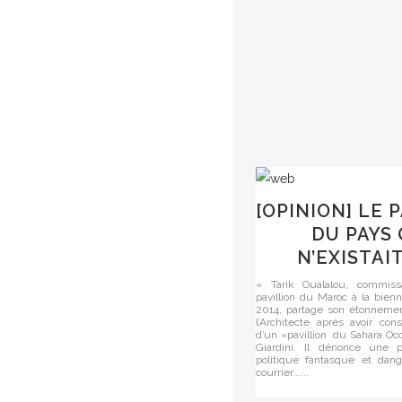
[OPINION] LE 
DU PAYS 
N’EXISTAI
« Tarik Oualalou, commiss
pavillion du Maroc à la bien
2014, partage son étonnemen
l’Architecte après avoir con
d’un «pavillion du Sahara Occ
Giardini. Il dénonce une p
politique fantasque et dan
courrier......