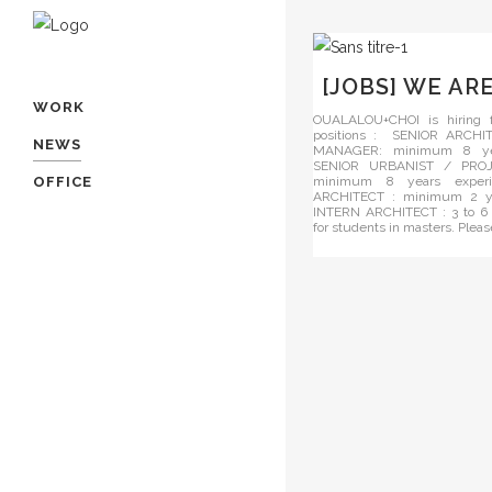
[JOBS] WE AR
WORK
OUALALOU+CHOI is hiring f
positions : SENIOR ARCH
NEWS
MANAGER: minimum 8 yea
SENIOR URBANIST / PRO
OFFICE
minimum 8 years expe
ARCHITECT : minimum 2 ye
INTERN ARCHITECT : 3 to 6 
for students in masters. Please.